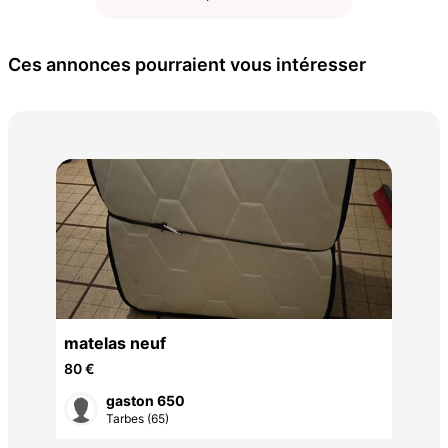
Ces annonces pourraient vous intéresser
Cha
imp
10 
matelas neuf
80 €
gaston 650
Tarbes (65)