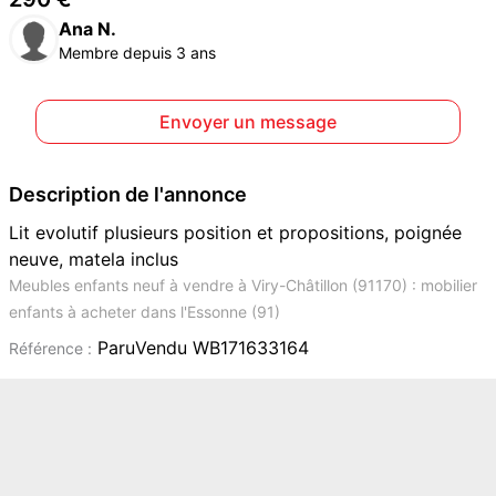
Ana N.
Membre depuis 3 ans
Envoyer un message
Description de l'annonce
Lit evolutif plusieurs position et propositions, poignée
neuve, matela inclus
Meubles enfants neuf à vendre à Viry-Châtillon (91170) : mobilier
enfants à acheter dans l'Essonne (91)
ParuVendu WB171633164
Référence :