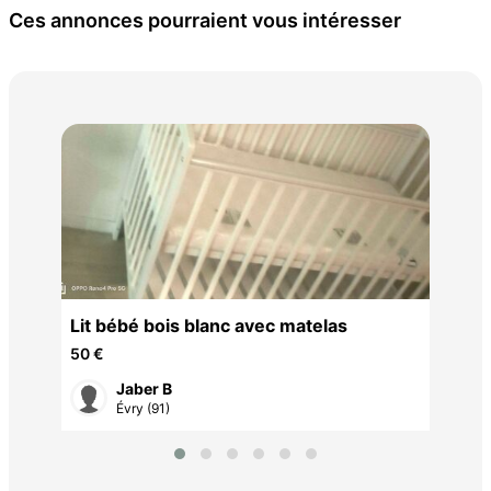
Ces annonces pourraient vous intéresser
lit
60 
Lit bébé bois blanc avec matelas
50 €
Jaber B
Évry (91)