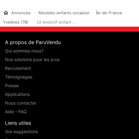
Annonces
Meubles enfants occasion
Île-de-France
Yvelines (78)
Lit évolutif enfant ...
A propos de ParuVendu
Qui sommes-nous?
Nos solutions pour les pros
Recrutement
Témoignages
Presse
Applications
Nous contacter
Aide - FAQ
Liens utiles
Vos suggestions