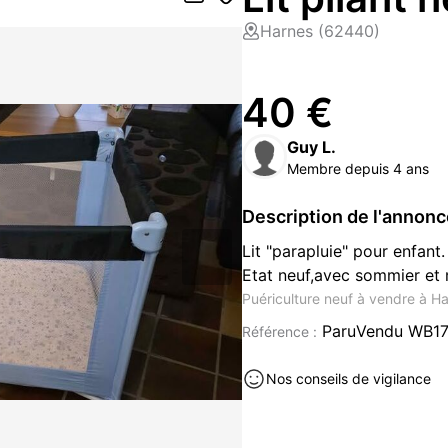
Harnes (62440)
40 €
Guy L.
Membre depuis 4 ans
Description de l'annon
Lit "parapluie" pour enfant.
Etat neuf,avec sommier et 
Puériculture neuf à vendre à H
ParuVendu WB1
Référence :
Nos conseils de vigilance