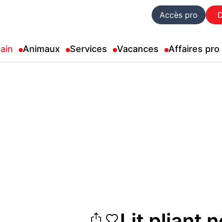
Accès pro
ain
Animaux
Services
Vacances
Affaires pro
Lit pliant 