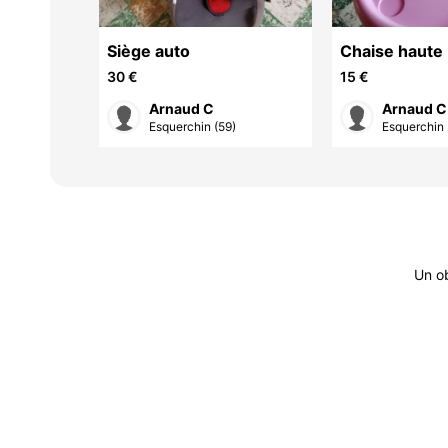
ec
Siège auto
Chaise haute
rité
30 €
15 €
Arnaud C
Arnaud C
)
Esquerchin (59)
Esquerchin 
Un ob