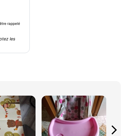
être rappelé
ptez les
arrow_forward_ios