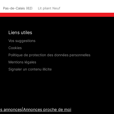
Pas-de-Calais (62)
Lit pliant Neuf
Liens utiles
Vos suggestions
Cookies
Politique de protection des données personnelles
Mentions légales
Signaler un contenu illicite
es annonces
|
Annonces proche de moi