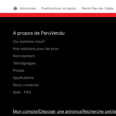
Annonces
Puériculture occasion
Nord-Pas-de-Calais
A propos de ParuVendu
Qui sommes-nous?
Nos solutions pour les pros
Recrutement
Témoignages
Presse
Applications
Nous contacter
Aide - FAQ
Mon compte
|
Déposer une annonce
|
Recherche petit