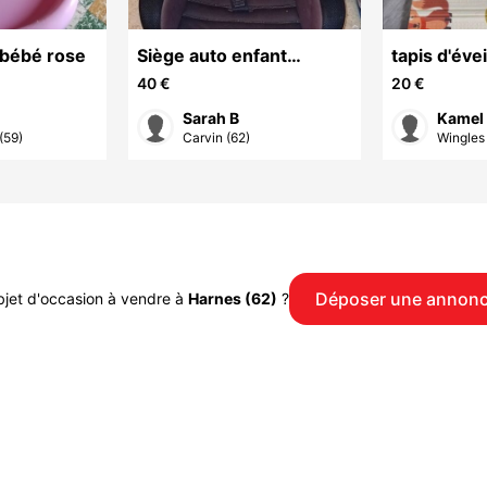
 bébé rose
Siège auto enfant
tapis d'évei
Norauto noir
40 €
20 €
Sarah B
Kamel
(59)
Carvin (62)
Wingles 
Déposer une annon
jet d'occasion à vendre à
Harnes (62)
?