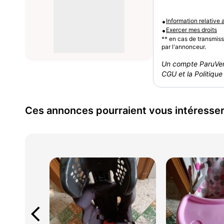
•
Information relative
•
Exercer mes droits
** en cas de transmis
par l'annonceur.
Un compte ParuVen
CGU et la Politique 
Ces annonces pourraient vous intéresse
arrow_back_ios