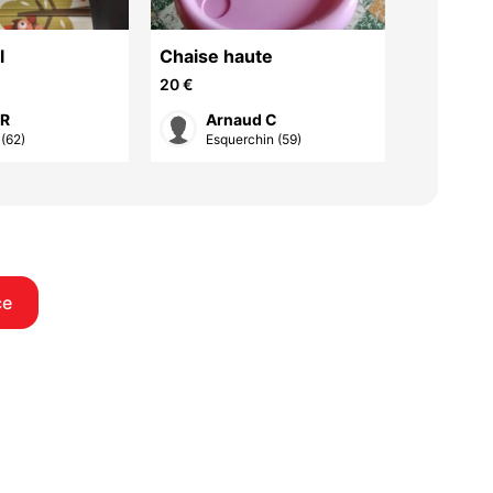
l
Chaise haute
Siège en
harnais 
20 €
20 €
 R
Arnaud C
Arn
(62)
Esquerchin (59)
Esqu
ce