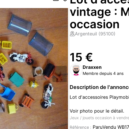
vintage : M
occasion
Argenteuil (95100)
15 €
Draxxen
Membre depuis 4 ans
Description de l'annon
Lot d'accessoires Playmobil
Voir photo pour le détail.
Jeux / jouets occasion à vendr
ParuVendu WB1
Référence :