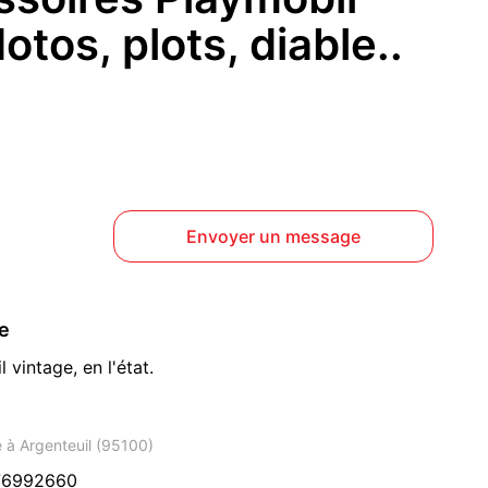
otos, plots, diable..
Envoyer un message
ce
 vintage, en l'état.
e à Argenteuil (95100)
76992660