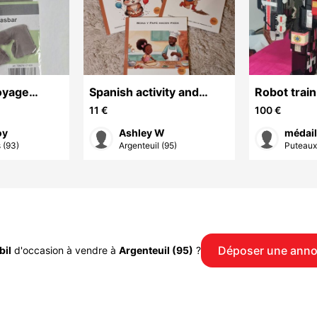
oyage
Spanish activity and
Robot trai
f - confort
storybooks for kids 3-6 |
power ran
11 €
100 €
Libro de cuen
oy
Ashley W
médail
 (93)
Argenteuil (95)
Puteaux
Déposer une ann
bil
d'occasion à vendre à
Argenteuil (95)
?