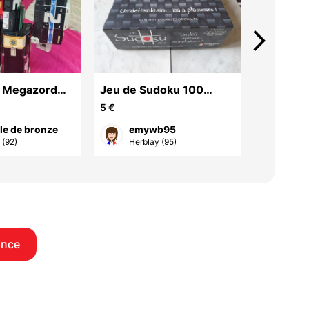
arrow_forward_ios
n Megazord
Jeu de Sudoku 100
Puzzle 1
gers
grilles
Lucky L
5 €
10 €
le de bronze
emywb95
em
 (92)
Herblay (95)
Herb
once