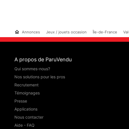
Annonces
Jeux / jouets occasion
Île-de-France
Val
A propos de ParuVendu
Qui sommes-nous?
Nos solutions pour les pros
Recrutement
Témoignages
Presse
Applications
Nous contacter
Aide - FAQ