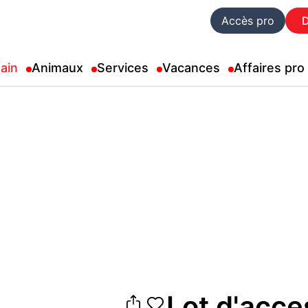
Accès pro
ain
Animaux
Services
Vacances
Affaires pro
Lot d'acce