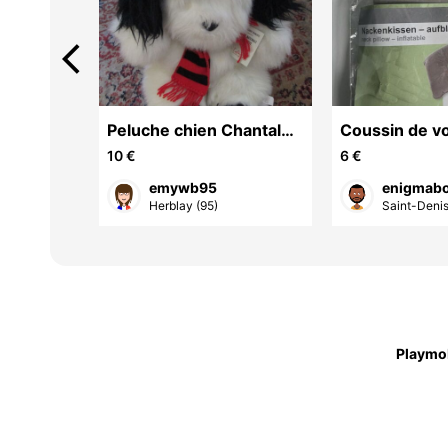
arrow_back_ios
èces
Peluche chien Chantal
Coussin de v
Thomas Galeries
gonflable neu
10 €
6 €
Lafayette
pour trajet
emywb95
enigmab
Herblay (95)
Saint-Denis
Playmo