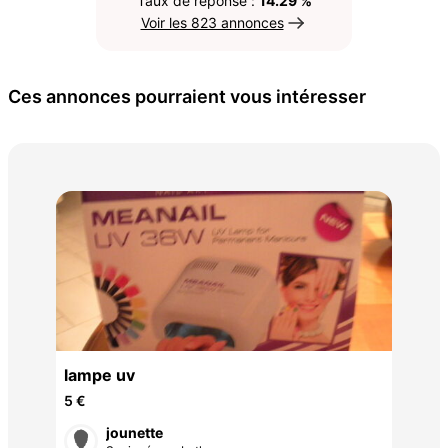
Taux de réponse :
14.29 %
Voir les 823 annonces
Ces annonces pourraient vous intéresser
Réd
14 
lampe uv
5 €
jounette