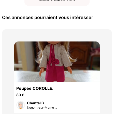
Ces annonces pourraient vous intéresser
Lab
350
Poupée COROLLE.
80 €
Chantal B
Nogent-sur-Marne ...