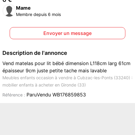
Mame
Membre depuis 6 mois
Envoyer un message
Description de l'annonce
Vend matelas pour lit bébé dimension L118cm larg 61cm
épaisseur 9cm juste petite tache mais lavable
Meubles enfants occasion à vendre à Cubzac-les-Ponts (33240) :
mobilier enfants à acheter en Gironde (33)
ParuVendu WB176859853
Référence :