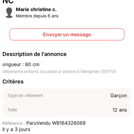
NC
Marie christine c.
Membre depuis 6 ans
Envoyer un message
Description de l'annonce
ongueur : 80 cm
Vêtements enfants occasion à vendre à Mérignies (59710)
Critères
Garçon
Type de vêtement
12 ans
Taille
ParuVendu WB164326069
Référence :
Il y a 3 jours