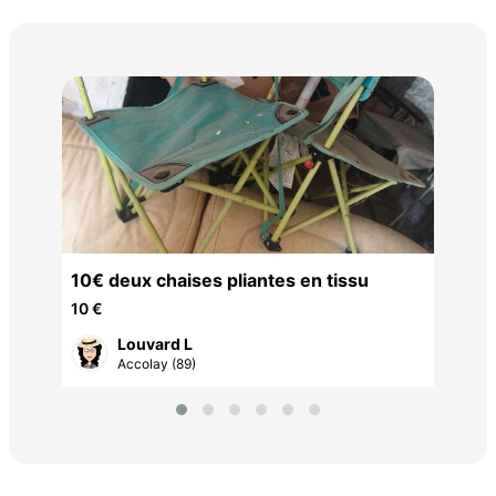
Lit
10 
10€ deux chaises pliantes en tissu
10 €
Louvard L
Accolay (89)