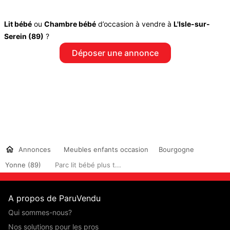
Lit bébé
ou
Chambre bébé
d’occasion à vendre à
L'Isle-sur-
Serein (89)
?
Déposer une annonce
Annonces
Meubles enfants occasion
Bourgogne
Yonne (89)
Parc lit bébé plus t...
A propos de ParuVendu
Qui sommes-nous?
Nos solutions pour les pros