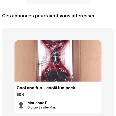
Ces annonces pourraient vous intéresser
15 
Cool and fun - cool&fun pack
hoverboard 6.5 pouces
50 €
Marianne P
Oloron-Sainte-Mar...