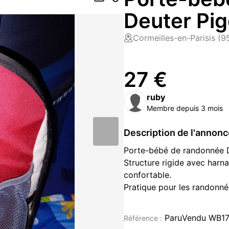
Deuter Pi
Cormeilles-en-Parisis (
27 €
ruby
Membre depuis 3 mois
Description de l'annon
Porte-bébé de randonnée D
Structure rigide avec harna
confortable.
Pratique pour les randonné
Disponible immédiatement.
ParuVendu WB1
Référence :
Puériculture occasion à vendre