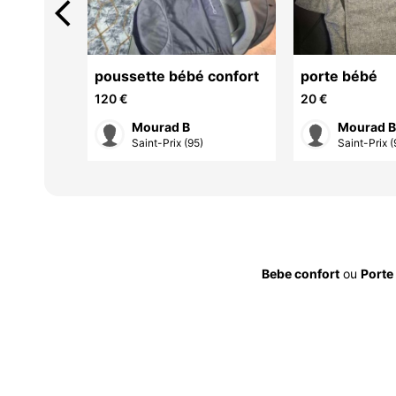
arrow_back_ios
e auto,
poussette bébé confort
porte bébé
derkraft
120 €
20 €
Mourad B
Mourad 
ei...
Saint-Prix (95)
Saint-Prix (
Bebe confort
ou
Porte