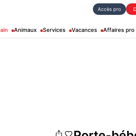
Accès pro
ain
Animaux
Services
Vacances
Affaires pro
Porte-béb