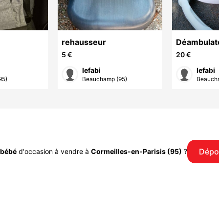
rehausseur
Déambulat
5 €
20 €
B
lefabi
lefabi
95)
Beauchamp (95)
Beaucha
Dépo
 bébé
d'occasion à vendre à
Cormeilles-en-Parisis (95)
?