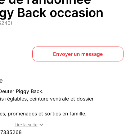
ggy Back occasion
95240)
Envoyer un message
ce
euter Piggy Back.
is réglables, ceinture ventrale et dossier
es, promenades et sorties en famille.

Lire la suite
77335268
 à Cormeilles-en-Parisis (95240)