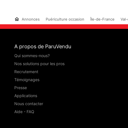
Annonces
Puériculture occasion
Île-de-France
Val-
A propos de ParuVendu
Qui sommes-nous?
Nos solutions pour les pros
Recrutement
Témoignages
Presse
Applications
Nous contacter
Aide - FAQ