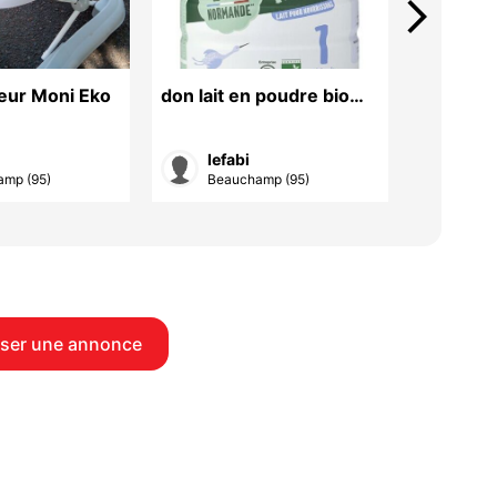
arrow_forward_ios
eur Moni Eko
don lait en poudre bio
Poussett
pour nourisson 0 à 6
pneus ne
mois
3 en 1 
lefabi
Ros
mp (95)
Beauchamp (95)
Carri
ser une annonce