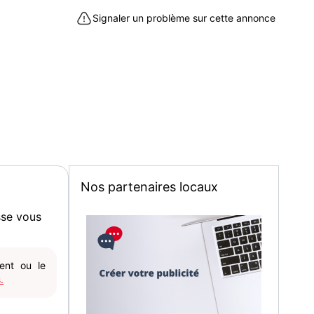
'envoi
Signaler un problème sur cette annonce
e à Montbard (21500)
Nos partenaires locaux
sse vous
gent ou le
.