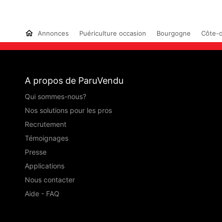
Annonces
Puériculture occasion
Bourgogne
Côte-d
A propos de ParuVendu
Qui sommes-nous?
Nos solutions pour les pros
Recrutement
Témoignages
Presse
Applications
Nous contacter
Aide - FAQ