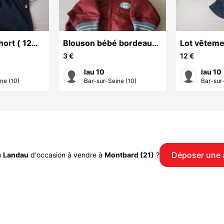
hort ( 12
Blouson bébé bordeaux
Lot vêteme
( 6 mois )
(24 mois)
3 €
12 €
lau 10
lau 10
ne (10)
Bar-sur-Seine (10)
Bar-sur
Déposer une
u
Landau
d'occasion à vendre à
Montbard (21)
?