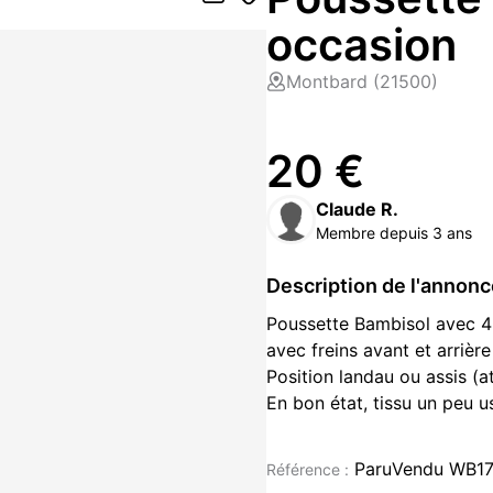
occasion
Montbard (21500)
20 €
Claude R.
Membre depuis 3 ans
Description de l'annon
Poussette Bambisol avec 4 
avec freins avant et arrièr
Position landau ou assis (a
En bon état, tissu un peu u
Tablette pour verre et joue
rabat à l'arrière, couvertur
ParuVendu WB17
Référence :
Tout est amovible par emb