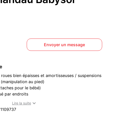
Envoyer un message
ce
roues bien épaisses et amortisseuses / suspensions
e (manipulation au pied)
ttaches pour le bébé)
sé par endroits
ts, repose pieds, filet de courses, pochette zippée +

Lire la suite
e, ombrelle
1109737
oîtement ou scratch