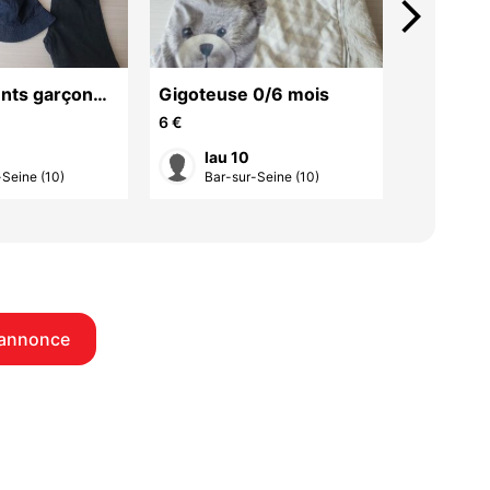
arrow_forward_ios
nts garçon
Gigoteuse 0/6 mois
Blouson 
18/24 m
6 €
3,50 €
lau 10
lau
-Seine (10)
Bar-sur-Seine (10)
Bar-
 annonce