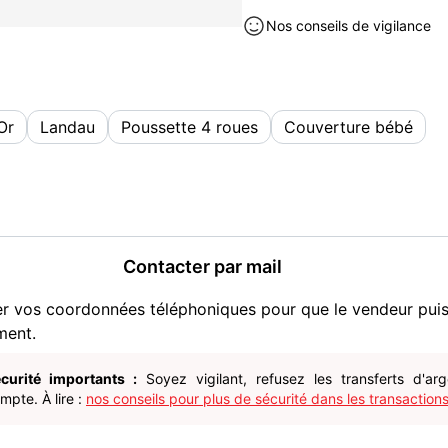
À prendre sur place, pas d
Nos conseils de vigilance
Puériculture occasion à vendr
Or
Landau
Poussette 4 roues
Couverture bébé
Contacter par mail
er vos coordonnées téléphoniques pour que le vendeur pui
ment.
curité importants :
Soyez vigilant, refusez les transferts d'ar
pte. À lire :
nos conseils pour plus de sécurité dans les transactions