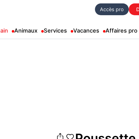
Accès pro
ain
Animaux
Services
Vacances
Affaires pro
Poussette