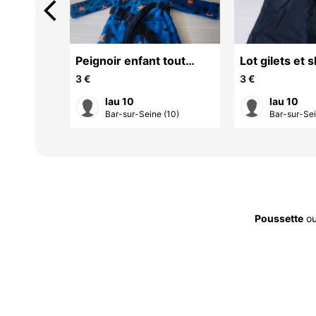
arrow_back_ios
arine
Peignoir enfant tout
Lot gilets et s
doux ( 2 ans )
mois )
3 €
3 €
lau 10
lau 10
(10)
Bar-sur-Seine (10)
Bar-sur-Sei
Poussette
o