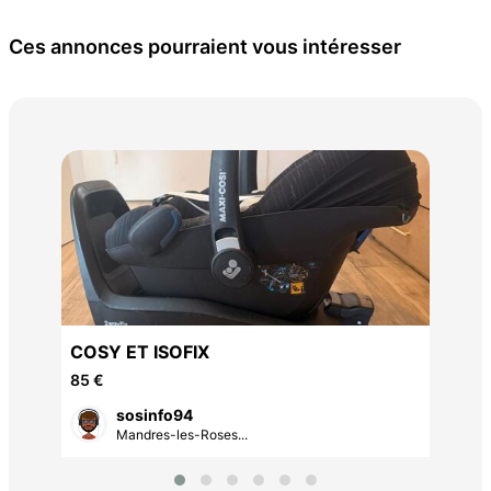
Ces annonces pourraient vous intéresser
Bai
The
15 
COSY ET ISOFIX
85 €
sosinfo94
Mandres-les-Roses...