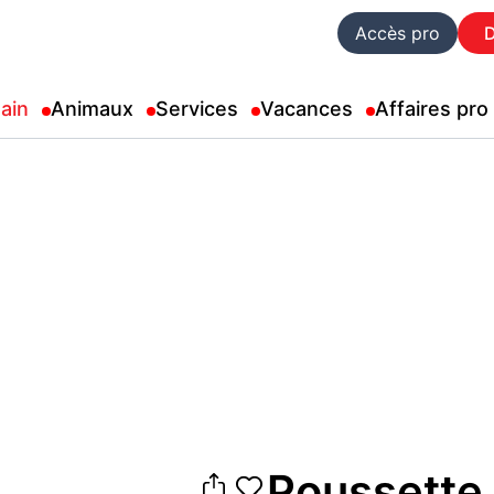
Accès pro
ain
Animaux
Services
Vacances
Affaires pro
Poussette 