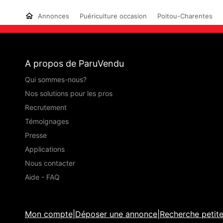
Annonces
Puériculture occasion
Poitou-Charentes
A propos de ParuVendu
Qui sommes-nous?
Nos solutions pour les pros
Recrutement
Témoignages
Presse
Applications
Nous contacter
Aide - FAQ
Mon compte
|
Déposer une annonce
|
Recherche petit