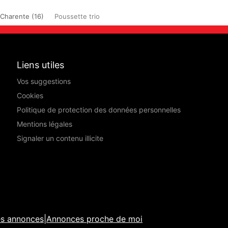
Charente (16)
Poussette trio
Liens utiles
Vos suggestions
Cookies
Politique de protection des données personnelles
Mentions légales
Signaler un contenu illicite
es annonces
|
Annonces proche de moi