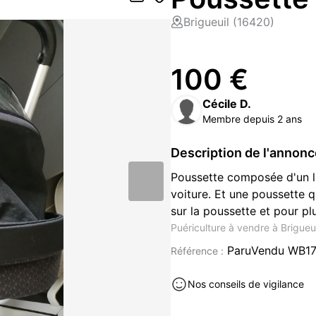
Brigueuil (16420)
100 €
Cécile D.
Membre depuis 2 ans
Description de l'annon
Poussette composée d'un la
voiture. Et une poussette q
sur la poussette et pour p
Puériculture à vendre à Brigueu
ParuVendu WB1
Référence :
Nos conseils de vigilance