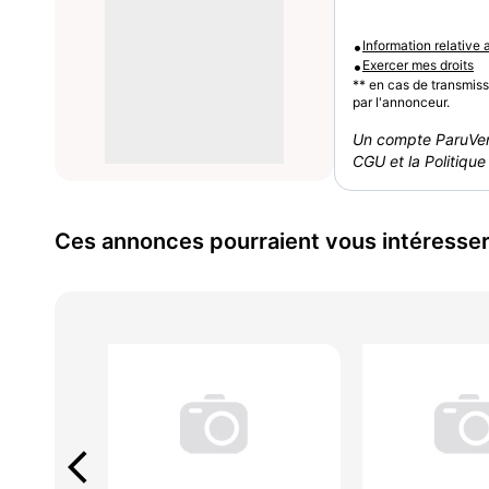
•
Information relative
•
Exercer mes droits
** en cas de transmis
par l'annonceur.
Un compte ParuVen
CGU et la Politique 
Ces annonces pourraient vous intéresse
arrow_back_ios