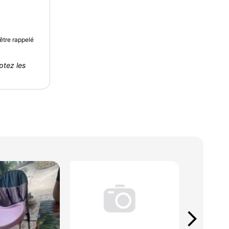
être rappelé
ptez les
arrow_forward_ios