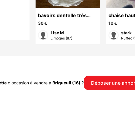
bavoirs dentelle très
chaise hau
anciens
30 €
10 €
Lise M
stark
Limoges (87)
Ruffec (
Déposer une anno
tte
d'occasion à vendre à
Brigueuil (16)
?