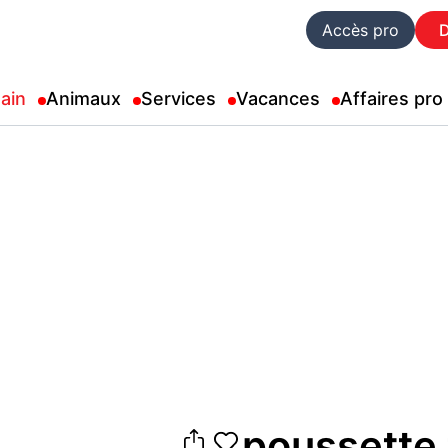
Accès pro
ain
Animaux
Services
Vacances
Affaires pro
poussette 