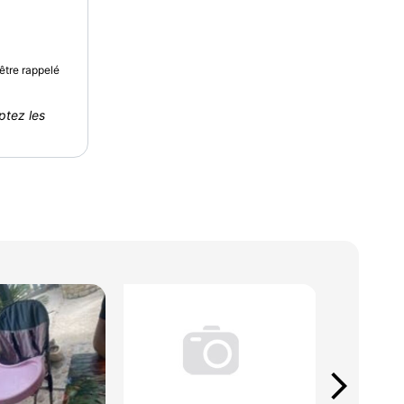
être rappelé
ptez les
arrow_forward_ios