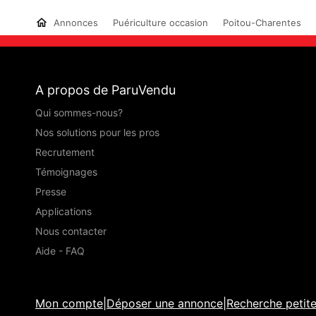
Annonces
Puériculture occasion
Poitou-Charentes
A propos de ParuVendu
Qui sommes-nous?
Nos solutions pour les pros
Recrutement
Témoignages
Presse
Applications
Nous contacter
Aide - FAQ
Mon compte
|
Déposer une annonce
|
Recherche petit