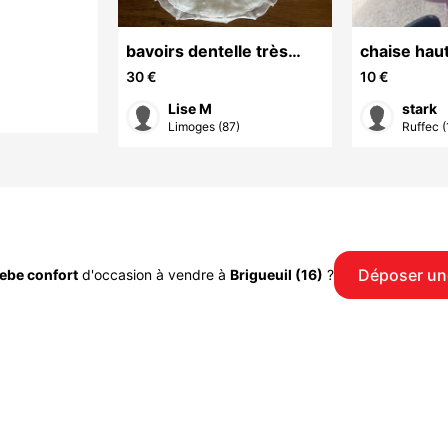
bavoirs dentelle très
chaise hau
anciens
30 €
10 €
Lise M
stark
Limoges (87)
Ruffec (
Déposer un
ebe confort
d'occasion à vendre à
Brigueuil (16)
?