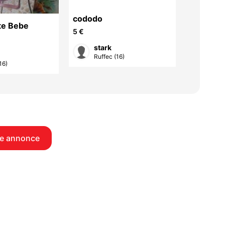
cododo
te Bebe
transat 
5 €
5 €
stark
sta
Ruffec (16)
16)
Ruff
e annonce