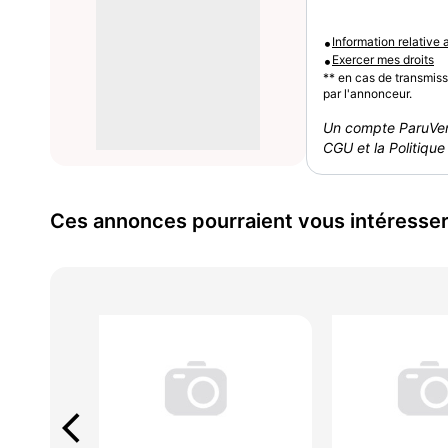
•
Information relative
•
Exercer mes droits
** en cas de transmis
par l'annonceur.
Un compte ParuVen
CGU et la Politique 
Ces annonces pourraient vous intéresse
arrow_back_ios