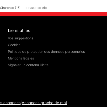
Charente (16)
poussette trio
Liens utiles
Vos suggestions
Cookies
Politique de protection des données personnelles
Mentions légales
Signaler un contenu illicite
es annonces
|
Annonces proche de moi