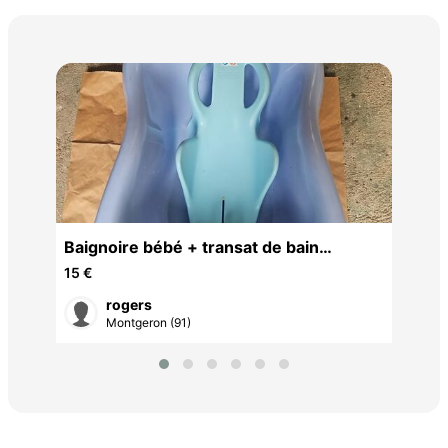
Pla
6 €
Baignoire bébé + transat de bain
Thermobaby " Daphne "
15 €
rogers
Montgeron (91)