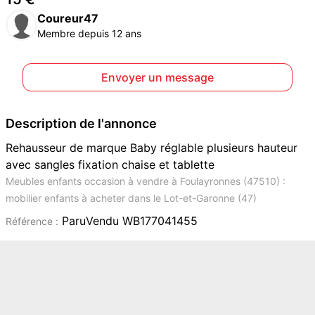
Coureur47
Membre depuis 12 ans
Envoyer un message
Description de l'annonce
Rehausseur de marque Baby réglable plusieurs hauteur
avec sangles fixation chaise et tablette
Meubles enfants occasion à vendre à Foulayronnes (47510) :
mobilier enfants à acheter dans le Lot-et-Garonne (47)
ParuVendu WB177041455
Référence :