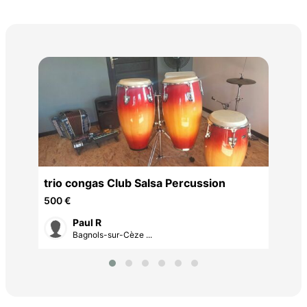
Apr
20 
trio congas Club Salsa Percussion
500 €
Paul R
Bagnols-sur-Cèze ...