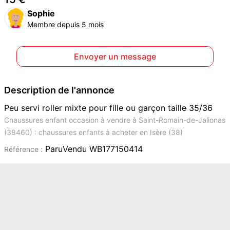
Sophie
Membre depuis 5 mois
Envoyer un message
Description de l'annonce
Peu servi roller mixte pour fille ou garçon taille 35/36
Chaussures enfant occasion à vendre à Saint-Romain-de-Jalionas
(38460) : chaussures enfants à acheter en Isère (38)
ParuVendu WB177150414
Référence :