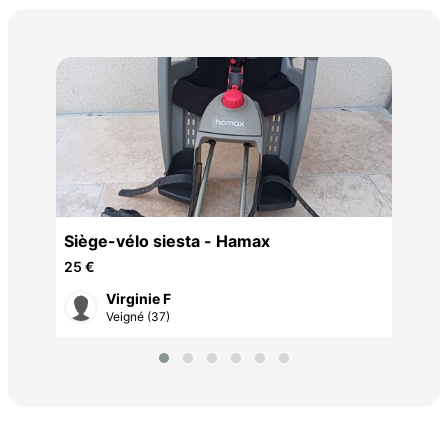
lam
5 €
Siège-vélo siesta - Hamax
25 €
Virginie F
Veigné (37)