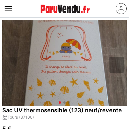
Sac UV thermosensible (123) neuf/revente
Tours (37100)
5 €