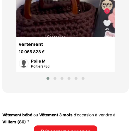
25 
2
vertement
10 065 828 €
Poile M
Poitiers (86)
Vêtement bébé
ou
Vêtement 3 mois
d’occasion à vendre à
Villiers (86)
?