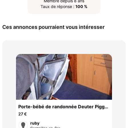
Membre depuis 8 ans
Taux de réponse :
100 %
Ces annonces pourraient vous intéresser
tir
Porte-bébé de randonnée Deuter Piggy
155
Back
27 €
ruby