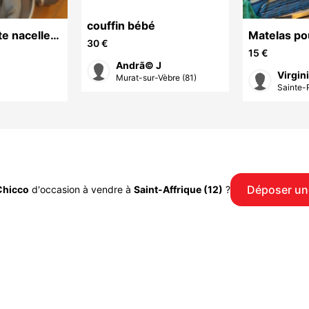
couffin bébé
e nacelle
Matelas po
30 €
to gris
bebe lit
15 €
Andrã© J
Virgin
Murat-sur-Vèbre (81)
Sainte-
Déposer un
Chicco
d'occasion à vendre à
Saint-Affrique (12)
?