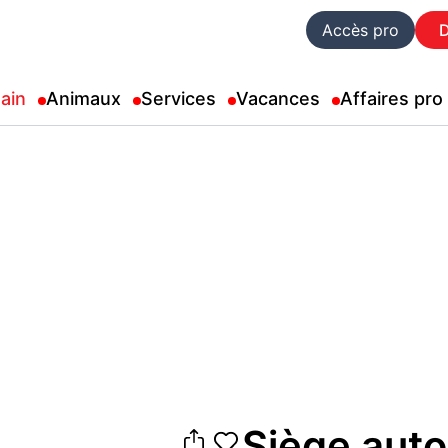
Accès pro
ain
Animaux
Services
Vacances
Affaires pro
Siège auto