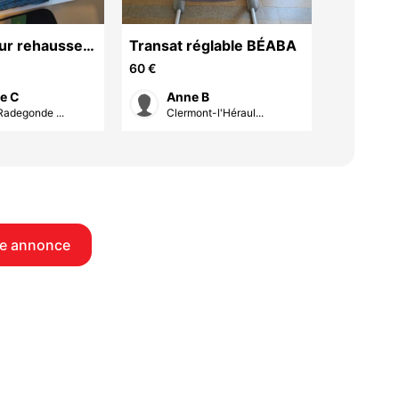
ur rehausse
Transat réglable BÉABA
Pousset
60 €
170 €
ie C
Anne B
Mir
Radegonde ...
Clermont-l'Héraul...
Cast
e annonce