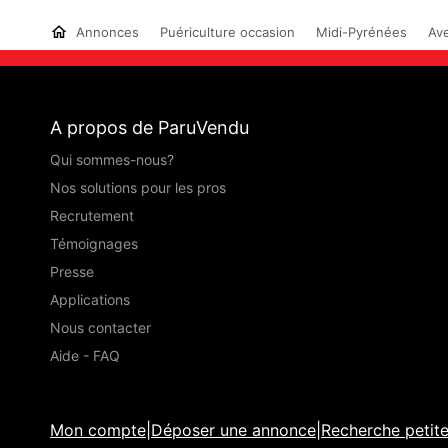
Annonces
Puériculture occasion
Midi-Pyrénées
Ave
A propos de ParuVendu
Qui sommes-nous?
Nos solutions pour les pros
Recrutement
Témoignages
Presse
Applications
Nous contacter
Aide - FAQ
Mon compte
|
Déposer une annonce
|
Recherche petit