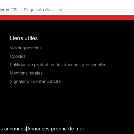
yron (12)
Siège auto Occasion
Liens utiles
Vos suggestions
Cookies
Politique de protection des données personnelles
Mentions légales
Signaler un contenu illicite
es annonces
|
Annonces proche de moi