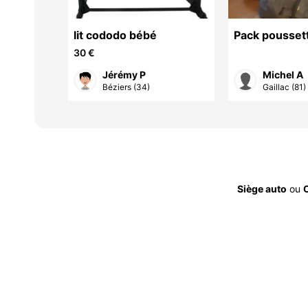
lit cododo bébé
Pack poussett
cosy siège au
30 €
Jérémy P
Michel A
Béziers (34)
Gaillac (81)
Siège auto
ou