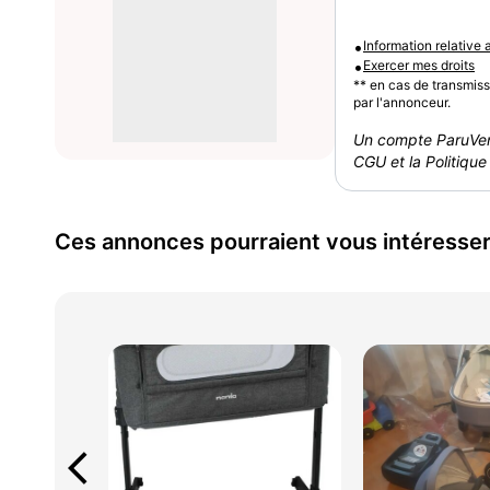
•
Information relative
•
Exercer mes droits
** en cas de transmis
par l'annonceur.
Un compte ParuVen
CGU et la Politique 
Ces annonces pourraient vous intéresse
arrow_back_ios