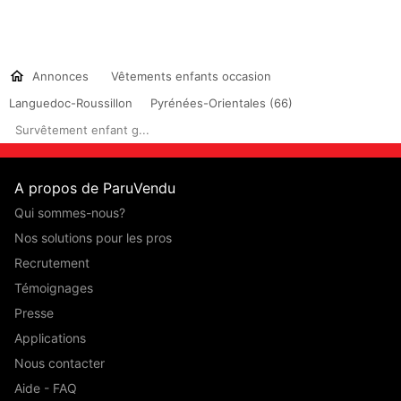
Annonces
Vêtements enfants occasion
Languedoc-Roussillon
Pyrénées-Orientales (66)
Survêtement enfant g...
A propos de ParuVendu
Qui sommes-nous?
Nos solutions pour les pros
Recrutement
Témoignages
Presse
Applications
Nous contacter
Aide - FAQ