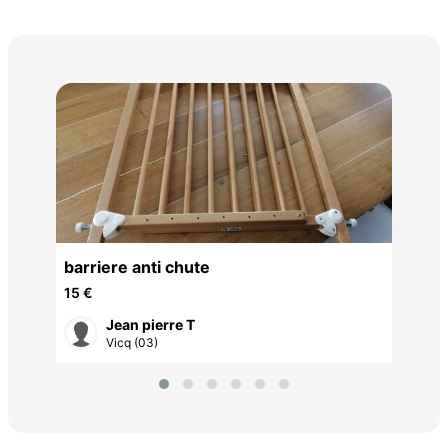
par
40 
barriere anti chute
15 €
Jean pierre T
Vicq (03)