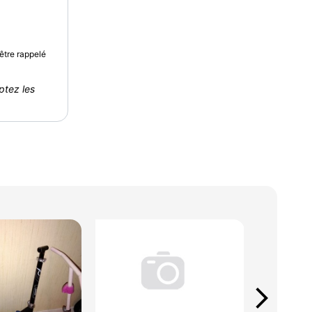
être rappelé
ptez les
arrow_forward_ios