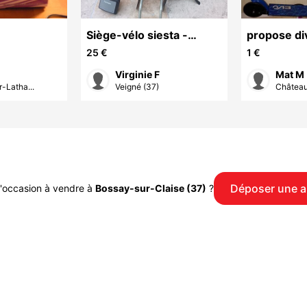
Siège-vélo siesta -
propose div
Hamax
25 €
1 €
Virginie F
Mat M
-Latha...
Veigné (37)
Château
Déposer une 
'occasion à vendre à
Bossay-sur-Claise (37)
?