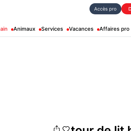
Accès pro
ain
Animaux
Services
Vacances
Affaires pro
tour de lit