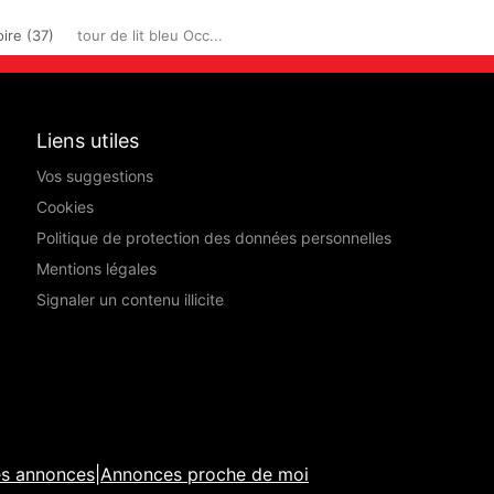
ire (37)
tour de lit bleu Occ...
Liens utiles
Vos suggestions
Cookies
Politique de protection des données personnelles
Mentions légales
Signaler un contenu illicite
es annonces
|
Annonces proche de moi