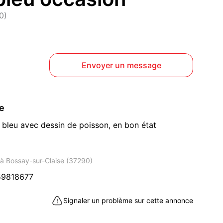
0)
Envoyer un message
ce
r bleu avec dessin de poisson, en bon état
 à Bossay-sur-Claise (37290)
59818677
Signaler un problème sur cette annonce