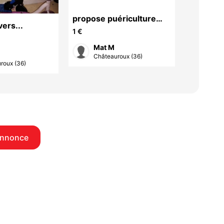
propose puériculture
ers...
lot pour
divers...
1 €
30 €
Mat M
Joh
Châteauroux (36)
roux (36)
Chât
annonce