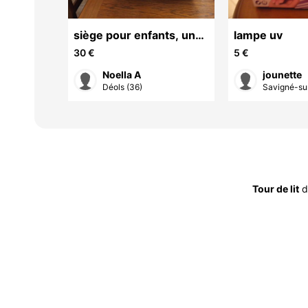
siège pour enfants, un
lampe uv
pot Winnie, un réducteur
30 €
5 €
de wc
Noella A
jounette
36)
Déols (36)
Savigné-sur
Tour de lit
d