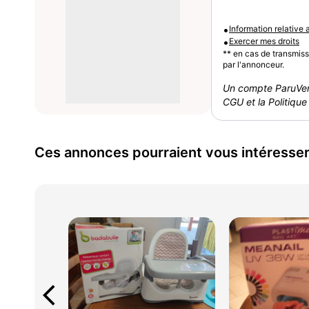
•
Information relative
•
Exercer mes droits
** en cas de transmis
par l'annonceur.
Un compte ParuVen
CGU et la Politique 
Ces annonces pourraient vous intéresse
arrow_back_ios