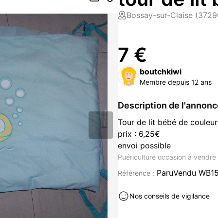
Bossay-sur-Claise (3729
7 €
boutchkiwi
Membre depuis 12 ans
Description de l'annon
Tour de lit bébé de couleu
prix : 6,25€
envoi possible
Puériculture occasion à vendre
ParuVendu WB1
Référence :
Nos conseils de vigilance