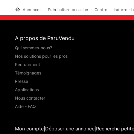
Annonces
Puériculture occasion
Centre
Indre-et-Lo
A propos de ParuVendu
Qui sommes-nous?
Nos solutions pour les pros
Recrutement
Témoignages
Presse
Applications
Nous contacter
Aide - FAQ
Mon compte
|
Déposer une annonce
|
Recherche petit