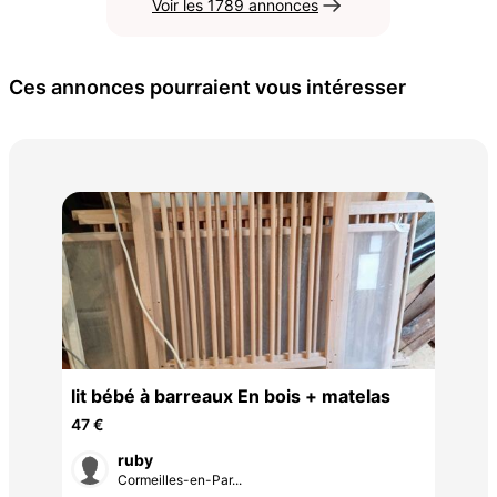
Voir les 1789 annonces
Ces annonces pourraient vous intéresser
Cha
20 
lit bébé à barreaux En bois + matelas
47 €
ruby
Cormeilles-en-Par...