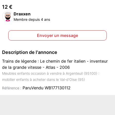
12 €
Draxxen
Membre depuis 4 ans
Envoyer un message
Description de l'annonce
Trains de légende : Le chemin de fer italien - inventeur
de la grande vitesse - Atlas - 2006
Meubles enfants occasion à vendre à Argenteuil (95100) :
mobilier enfants à acheter dans le Val-d'Oise (95)
ParuVendu WB177130112
Référence :