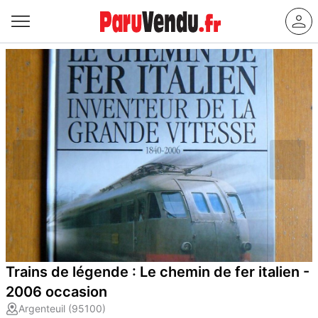
Trains de légende : Le chemin de fer italien -
2006 occasion
Argenteuil (95100)