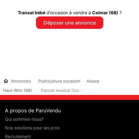
Transat bébé
d’occasion à vendre à
Colmar (68)
?
Déposer une annonce
Annonces
Puériculture occasion
Alsace
Haut-Rhin (68)
Transat musical Occ...
A propos de ParuVendu
Qui sommes-nous?
Nos solutions pour les pros
Recrutement