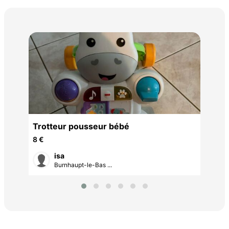
Tra
45 
Trotteur pousseur bébé
8 €
isa
Burnhaupt-le-Bas ...