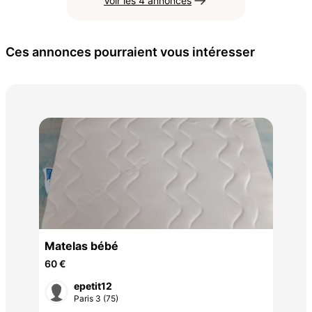
Voir les 4 annonces
Ces annonces pourraient vous intéresser
chi
40 
e
Matelas bébé
60 €
epetit12
Paris 3 (75)