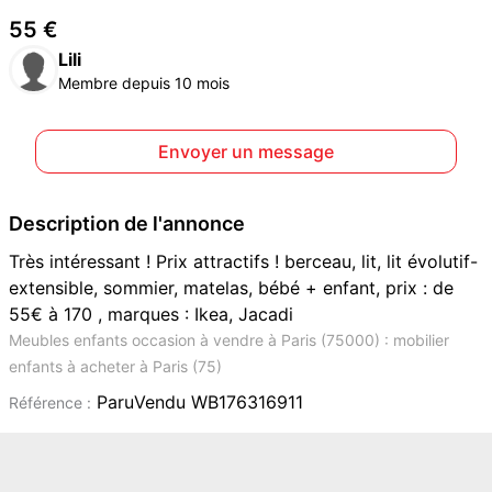
55 €
Lili
Membre depuis 10 mois
Envoyer un message
Description de l'annonce
Très intéressant ! Prix attractifs ! berceau, lit, lit évolutif-
extensible, sommier, matelas, bébé + enfant, prix : de
55€ à 170 , marques : Ikea, Jacadi
Meubles enfants occasion à vendre à Paris (75000) : mobilier
enfants à acheter à Paris (75)
ParuVendu WB176316911
Référence :