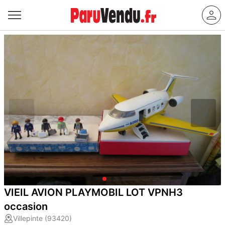
VIEIL AVION PLAYMOBIL LOT VPNH3
occasion
Villepinte (93420)