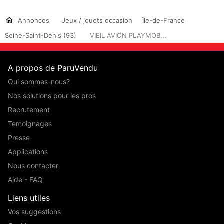
Annonces
Jeux / jouets occasion
Île-de-France
Seine-Saint-Denis (93)
VIEIL AVION PLAYMOB...
A propos de ParuVendu
Qui sommes-nous?
Nos solutions pour les pros
Recrutement
Témoignages
Presse
Applications
Nous contacter
Aide - FAQ
Liens utiles
Vos suggestions