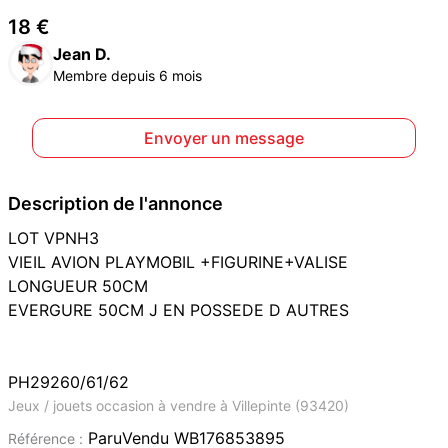
18 €
Jean D.
Membre depuis 6 mois
Envoyer un message
Description de l'annonce
LOT VPNH3
VIEIL AVION PLAYMOBIL +FIGURINE+VALISE
LONGUEUR 50CM
EVERGURE 50CM J EN POSSEDE D AUTRES
PH29260/61/62
Jeux / jouets occasion à vendre à Villepinte (93420)
ParuVendu WB176853895
Référence :