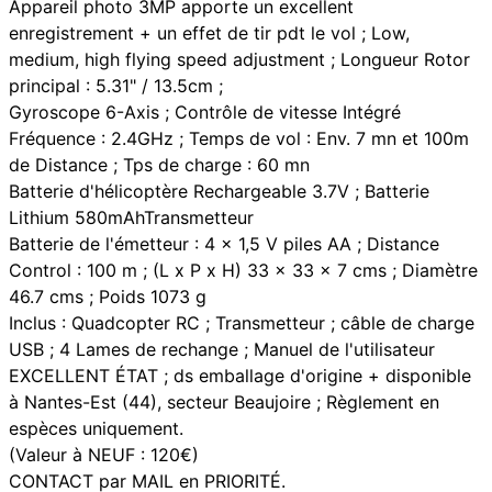
Appareil photo 3MP apporte un excellent
enregistrement + un effet de tir pdt le vol ; Low,
medium, high flying speed adjustment ; Longueur Rotor
principal : 5.31" / 13.5cm ;
Gyroscope 6-Axis ; Contrôle de vitesse Intégré
Fréquence : 2.4GHz ; Temps de vol : Env. 7 mn et 100m
de Distance ; Tps de charge : 60 mn
Batterie d'hélicoptère Rechargeable 3.7V ; Batterie
Lithium 580mAhTransmetteur
Batterie de l'émetteur : 4 x 1,5 V piles AA ; Distance
Control : 100 m ; (L x P x H) 33 x 33 x 7 cms ; Diamètre
46.7 cms ; Poids 1073 g
Inclus : Quadcopter RC ; Transmetteur ; câble de charge
USB ; 4 Lames de rechange ; Manuel de l'utilisateur
EXCELLENT ÉTAT ; ds emballage d'origine + disponible
à Nantes-Est (44), secteur Beaujoire ; Règlement en
espèces uniquement.
(Valeur à NEUF : 120€)
CONTACT par MAIL en PRIORITÉ.