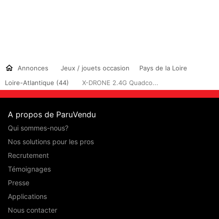
Annonces
Jeux / jouets occasion
Pays de la Loire
Loire-Atlantique (44)
X-DRONE 2.4G Quadco...
A propos de ParuVendu
Qui sommes-nous?
Nos solutions pour les pros
Recrutement
Témoignages
Presse
Applications
Nous contacter