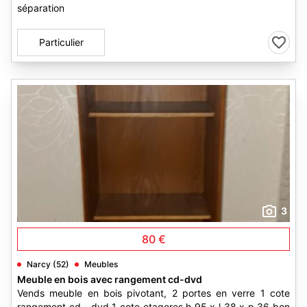
séparation
Particulier
3
80 €
Narcy (52)
Meubles
Meuble en bois avec rangement cd-dvd
Vends meuble en bois pivotant, 2 portes en verre 1 cote
rangement cd - dvd 1 cote etageres h 95 x l 38 x p 36 bon