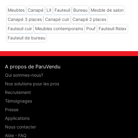
Meubles
Canapé
Lit
Fauteuil
Bureau
Meuble de salon
Canapé 3 places
Canapé cuir
Canapé 2 places
Fauteuil cuir
Meubles contemporains
Pouf
Fauteuil Relax
Fauteuil de bureau
A propos de ParuVendu
Qui sommes-nous?
Nos solutions pour les pros
Recrutement
Témoignages
Presse
Applications
Nous contacter
Aide - FAQ