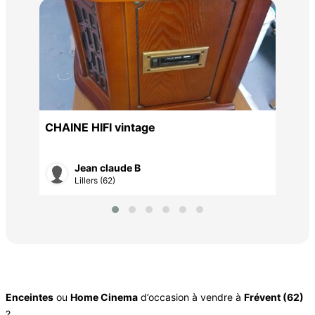
Rad
10 
éal
CHAINE HIFI vintage
Jean claude B
Lillers (62)
Enceintes
ou
Home Cinema
d’occasion à vendre à
Frévent (62)
?