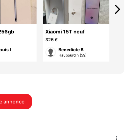
arrow_forward_ios
 256gb
Xiaomi 15T neuf
telephon
325 €
40 €
ouis I
Benedicte B
Didi
)
Haubourdin (59)
Vill
e annonce