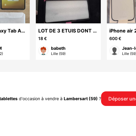
xy Tab A11
LOT DE 3 ETUIS DONT 1
iPhone air
euf
COQUE NOIRE ET
18 €
600 €
DOREE POUR PORTABLE
M
babeth
Jean-l
SAMSUNG GALAXY
2)
Lille (59)
Lille (59
A165G
Déposer un
tablettes
d'occasion à vendre à
Lambersart (59)
?