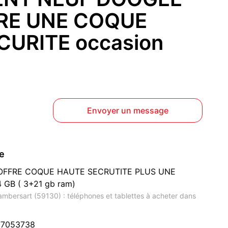
RE UNE COQUE
CURITE occasion
Envoyer un message
ce
OFFRE COQUE HAUTE SECRUTITE PLUS UNE
GB ( 3+21 gb ram)
ambersart (59130) : téléphones et tablettes à acheter dans
77053738