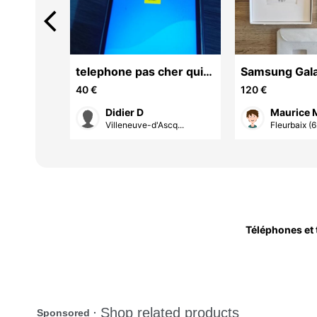
arrow_back_ios
her
telephone pas cher qui
Samsung Gala
fonctionne bien
8,7" 64 Go N
40 €
120 €
Didier D
Maurice 
cq...
Villeneuve-d'Ascq...
Fleurbaix (6
Téléphones et 