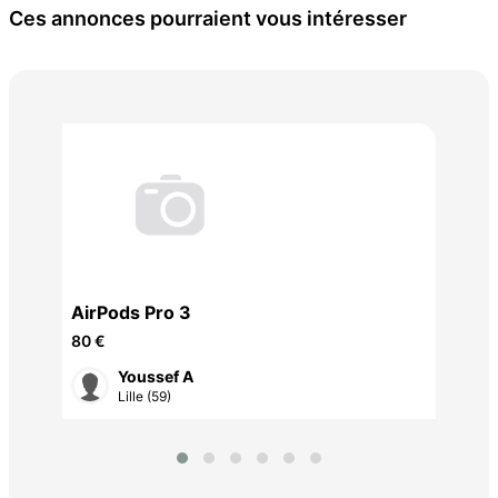
Ces annonces pourraient vous intéresser
RA
6 €
AirPods Pro 3
80 €
Youssef A
Lille (59)