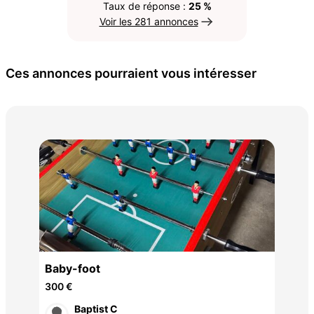
Taux de réponse :
25 %
Voir les 281 annonces
Ces annonces pourraient vous intéresser
Bor
1 15
es
Baby-foot
300 €
Baptist C