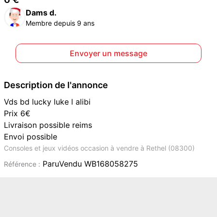
Dams d.
Membre depuis 9 ans
Envoyer un message
Description de l'annonce
Vds bd lucky luke l alibi
Prix 6€
Livraison possible reims
Envoi possible
Consoles et jeux vidéos occasion à vendre à Rethel (08300)
ParuVendu WB168058275
Référence :