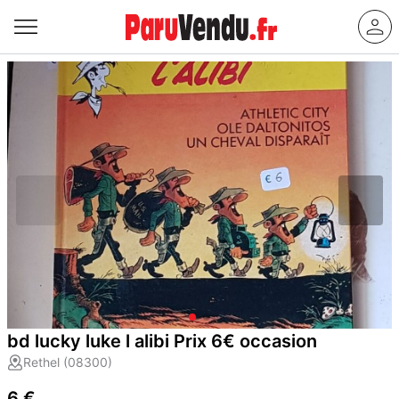
bd lucky luke l alibi Prix 6€ occasion
Rethel (08300)
6 €