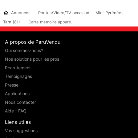
Annonces
Photos/Video/TV occasion
Midi-Pyrénées
Tarn (81)
Carte mémoire appare...
A propos de ParuVendu
Qui sommes-nous?
Nos solutions pour les pros
Recrutement
Témoignages
Presse
Applications
Nous contacter
Aide - FAQ
Liens utiles
Vos suggestions