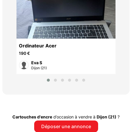
déc
1 2
Ordinateur Acer
190 €
Eva S
Dijon (21)
Cartouches d'encre
d’occasion à vendre à
Dijon (21)
?
Déposer une annonce