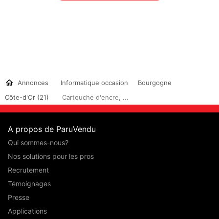
Annonces
Informatique occasion
Bourgogne
Côte-d'Or (21)
Cartouche d'encre, ...
A propos de ParuVendu
Qui sommes-nous?
Nos solutions pour les pros
Recrutement
Témoignages
Presse
Applications