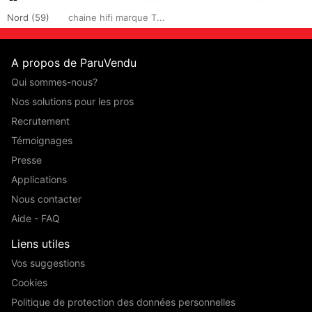
Nord (59)
chaine hifi marque T...
A propos de ParuVendu
Qui sommes-nous?
Nos solutions pour les pros
Recrutement
Témoignages
Presse
Applications
Nous contacter
Aide - FAQ
Liens utiles
Vos suggestions
Cookies
Politique de protection des données personnelles