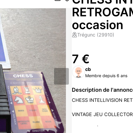
RETROGAMI
occasion
Trégunc (29910)
7 €
cb
Membre depuis 6 ans
Description de l'annon
CHESS INTELLIVISION RE
VINTAGE JEU COLLECTOR
POUR LE RÈGLEMENT, JE