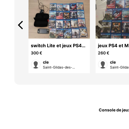
arrow_back_ios
on de
switch Lite et jeux PS4
jeux PS4 et M
plus mincrfat switch
sur Switch
300 €
260 €
cle
cle
Saint-Gildas-des-...
Saint-Gilda
Console de jeu