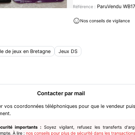
ParuVendu WB1
Référence :
PAIEMENT EN ESPÈCE SI 
PAIEMENT PAR CHÈQUE SI 
Nos conseils de vigilance
PAS DE VIREMENT VIA LE 
CONTACTEZ-MOI SI CELA 
PAR TÉLÉPHONE OU PAR M
e de jeux en Bretagne
Jeux DS
Consoles et jeux vidéos occasi
Contacter par mail
er vos coordonnées téléphoniques pour que le vendeur pui
ment.
curité importants :
Soyez vigilant, refusez les transferts d'ar
pte. À lire :
nos conseils pour plus de sécurité dans les transactions