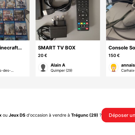
inecraft
SMART TV BOX
Console S
PlayStation
20 €
150 €
manette et
Alain A
annais
s-des-...
Quimper (29)
Carhaix-
Déposer u
x
ou
Jeux DS
d'occasion à vendre à
Trégunc (29)
?