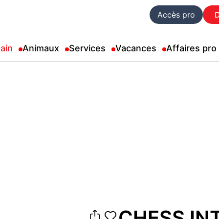
Accès pro
ain
Animaux
Services
Vacances
Affaires pro
CHESS INT