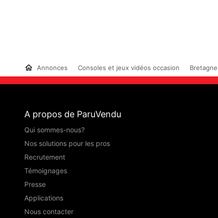
Annonces
Consoles et jeux vidéos occasion
Bretagne
A propos de ParuVendu
Qui sommes-nous?
Nos solutions pour les pros
Recrutement
Témoignages
Presse
Applications
Nous contacter