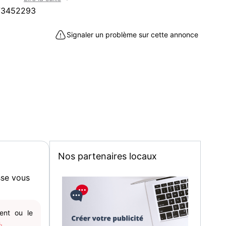
73452293
REMISE EN MAIN PROPRE.
EXPÉDITION + FRAIS D'ENVOI.
Signaler un problème sur cette annonce
SITE, NI PAYPAL OU AUTRES.
VOUS CONVIENT, JE VOUS DONNERAI LE DÉTAIL.
AIL VIA PARU VENDU.
on à vendre à Trégunc (29910)
Nos partenaires locaux
sse vous
gent ou le
.