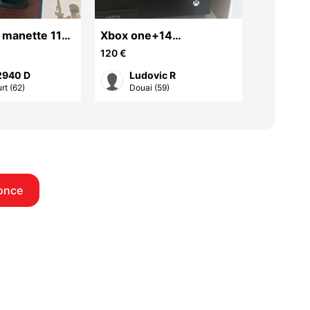
 manette 11
Xbox one+14
Nintendo
jeux+manette
ses acce
120 €
180 €
sacoche
2940 D
Ludovic R
del
rt (62)
Douai (59)
Calo
once