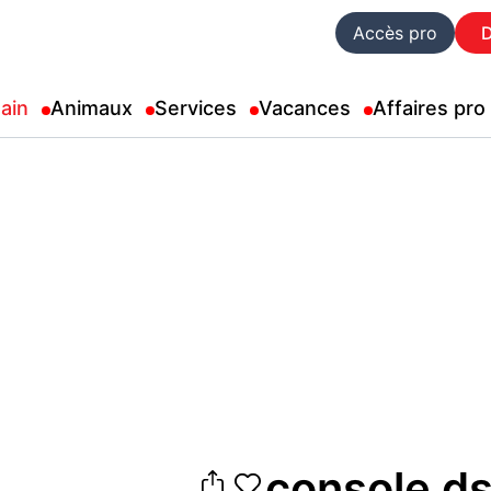
Accès pro
ain
Animaux
Services
Vacances
Affaires pro
console ds