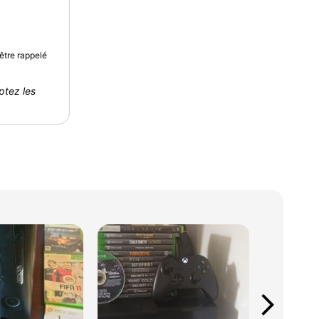
être rappelé
ptez les
arrow_forward_ios