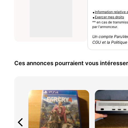
•
Information relative
•
Exercer mes droits
** en cas de transmis
par l'annonceur.
Un compte ParuVen
CGU et la Politique 
Ces annonces pourraient vous intéresse
arrow_back_ios