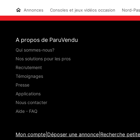
Annonces
Consoles et jeux vidéos occasion
Nord-Pas
A propos de ParuVendu
Qui sommes-nous?
Nos solutions pour les pros
Recrutement
Témoignages
Presse
Applications
Nous contacter
Aide - FAQ
Mon compte
|
Déposer une annonce
|
Recherche petit