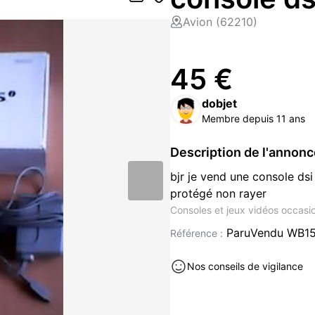
Avion (62210)
45 €
dobjet
Membre depuis 11 ans
Description de l'annon
bjr je vend une console ds
protégé non rayer
Consoles et jeux vidéos occasi
ParuVendu WB1
Référence :
Nos conseils de vigilance