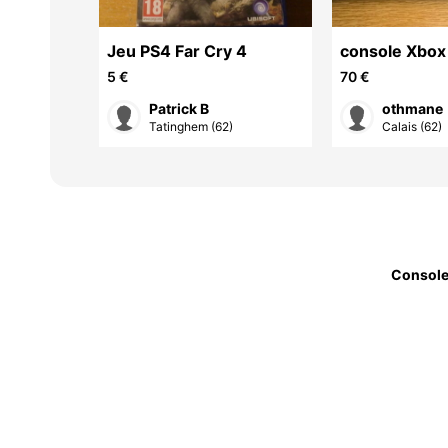
 1 avec
Jeu PS4 Far Cry 4
console Xbox
 + jeu +
blanche + 2 
5 €
70 €
sans fil
Patrick B
othmane
t ...
Tatinghem (62)
Calais (62)
Console