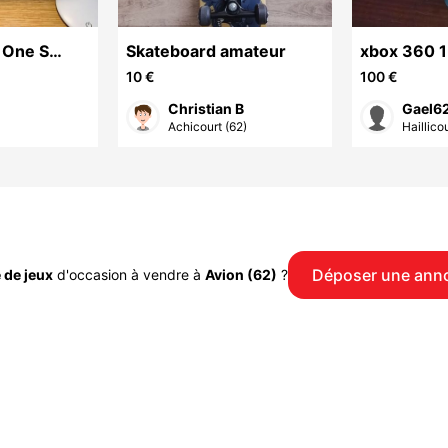
 One S
Skateboard amateur
xbox 360 1
manettes
jeux
10 €
100 €
Christian B
Gael6
Achicourt (62)
Haillicou
Déposer une ann
 de jeux
d'occasion à vendre à
Avion (62)
?