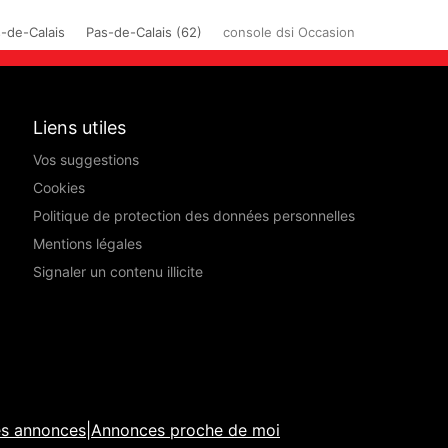
-de-Calais
Pas-de-Calais (62)
console dsi Occasion
Liens utiles
Vos suggestions
Cookies
Politique de protection des données personnelles
Mentions légales
Signaler un contenu illicite
es annonces
|
Annonces proche de moi