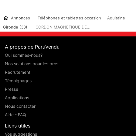
Annonces
Téléphones et tablettes occasion
Aquitaine
Gironde (33)
CORDON MAGNETIQUE DE...
A propos de ParuVendu
Qui sommes-nous?
Nos solutions pour les pros
Recrutement
Témoignages
Presse
Applications
Nous contacter
Aide - FAQ
Liens utiles
Vos suggestions