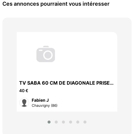
Ces annonces pourraient vous intéresser
bou
250
TV SABA 60 CM DE DIAGONALE PRISE
HDMI PERITEL
40 €
Fabien J
Chauvigny (86)