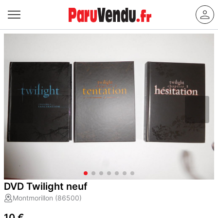
DVD Twilight neuf
Montmorillon (86500)
10 €