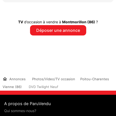
TV
d’occasion à vendre à
Montmorillon (86)
?
Déposer une annonce
Annonces
Photos/Video/TV occasion
Poitou-Charentes
Vienne (86)
DVD Twilight Neuf
A propos de ParuVendu
Qui sommes-nous?