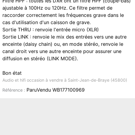
Filtre HPF : toutes les DXR ont un filtre HPF (coupe-bas)
ajustable à 100Hz ou 120Hz. Ce filtre permet de
raccorder correctement les fréquences grave dans le
cas d'utilisation d'un caisson de grave.
Sortie THRU : renvoie l'entrée micro (XLR)
Sortie LINK : renvoie le mix des entrées vers une autre
enceinte (daisy chain) ou, en mode stéréo, renvoie le
canal droit vers une autre enceinte pour assurer une
diffusion en stéréo (LINK MODE).
Bon état
Audio et hifi occasion à vendre à Saint-Jean-de-Braye (45800)
ParuVendu WB177100969
Référence :