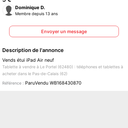
Dominique D.
Membre depuis 13 ans
Envoyer un message
Description de l'annonce
Vends étui iPad Air neuf
Tablette à vendre à Le Portel (62480) : téléphones et tablettes à
acheter dans le Pas-de-Calais (62)
ParuVendu WB168430870
Référence :