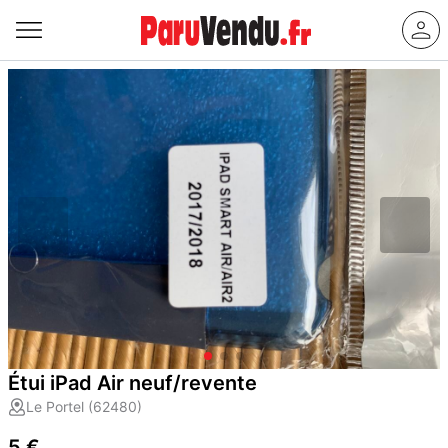
Étui iPad Air neuf/revente
Le Portel (62480)
5 €