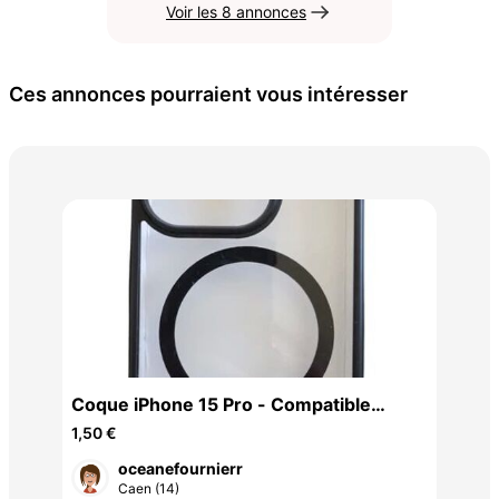
Voir les 8 annonces
Ces annonces pourraient vous intéresser
tab
260
Coque iPhone 15 Pro - Compatible
MagSafe
1,50 €
oceanefournierr
Caen (14)