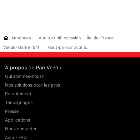
Annonces
Audio et hifi occasion
Île-de-France
Val-de-Marne (94)
Haut-parleur actif à...
A propos de ParuVendu
Qui sommes-nous?
Nos solutions pour les pros
Recrutement
Témoignages
Presse
Applications
Nous contacter
Aide - FAQ