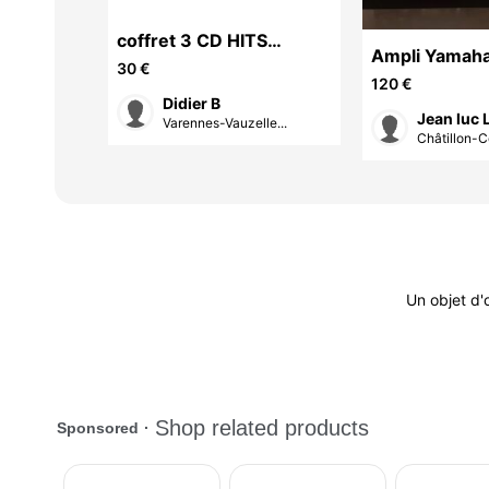
coffret 3 CD HITS
 pour
Ampli Yamah
ANNEE 2000 60 HITS
30 €
120 €
Didier B
Jean luc 
Varennes-Vauzelle...
Lo...
Châtillon-Co
Un objet d'