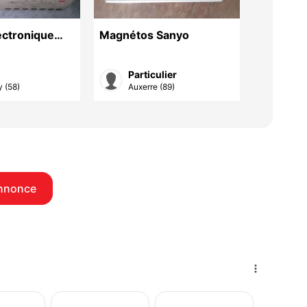
ectronique
Magnétos Sanyo
rack à r
-2
sono
Particulier
Cla
 (58)
Auxerre (89)
La C
nnonce