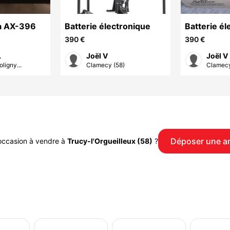
a AX-396
Batterie électronique
Batterie él
Shiver EDS
390 €
390 €
L
Joël V
Joël V
ligny...
Clamecy (58)
Clamecy
Déposer une a
occasion à vendre à
Trucy-l'Orgueilleux (58)
?