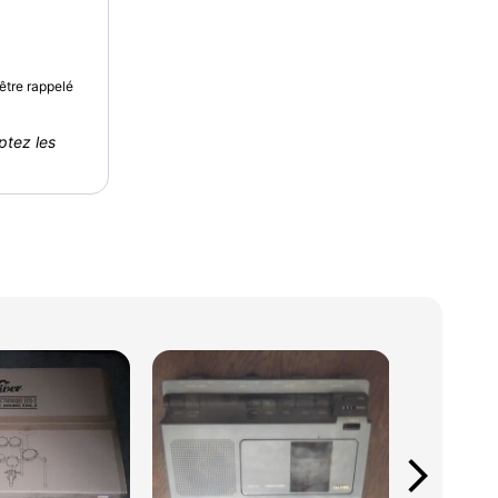
être rappelé
ptez les
arrow_forward_ios