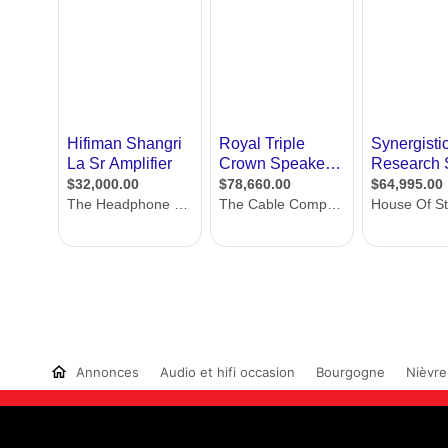
Annonces
Audio et hifi occasion
Bourgogne
Nièvre