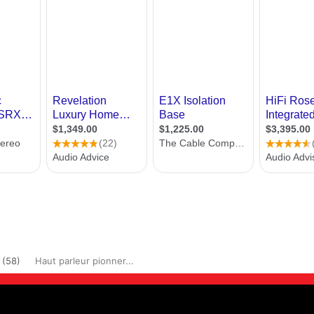
 (58)
Haut parleur pionner...