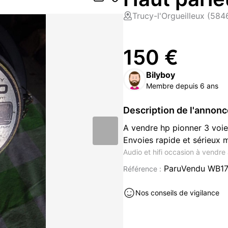
Trucy-l'Orgueilleux (584
150 €
Bilyboy
Membre depuis 6 ans
Description de l'annon
A vendre hp pionner 3 voi
Envoies rapide et sérieux 
Audio et hifi occasion à vendre
ParuVendu WB1
Référence :
Nos conseils de vigilance