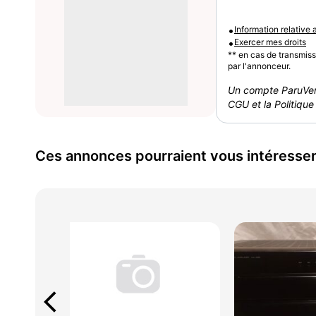
•
Information relative
•
Exercer mes droits
** en cas de transmis
par l'annonceur.
Un compte ParuVen
CGU et la Politique 
Ces annonces pourraient vous intéresse
arrow_back_ios