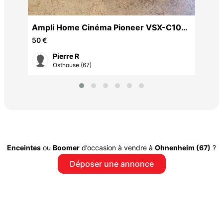
 de
Ampli Home Cinéma Pioneer VSX-C100-
K
50 €
Pierre R
Osthouse (67)
Enceintes
ou
Boomer
d’occasion à vendre à
Ohnenheim (67)
?
Déposer une annonce