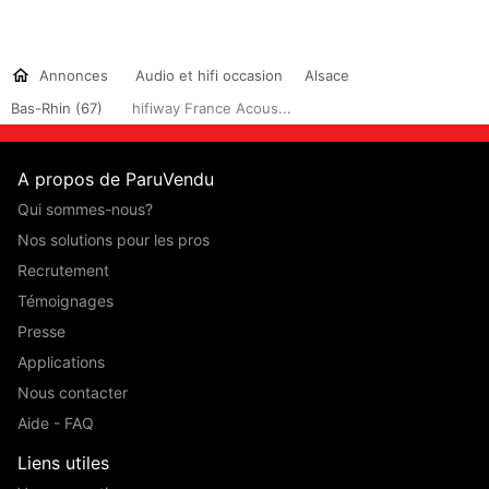
Annonces
Audio et hifi occasion
Alsace
Bas-Rhin (67)
hifiway France Acous...
A propos de ParuVendu
Qui sommes-nous?
Nos solutions pour les pros
Recrutement
Témoignages
Presse
Applications
Nous contacter
Aide - FAQ
Liens utiles