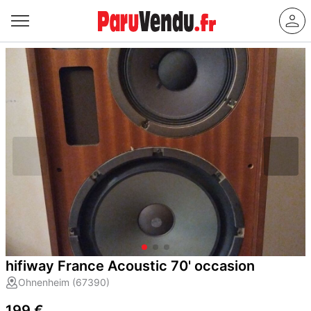
hifiway France Acoustic 70' occasion
Ohnenheim (67390)
199 €