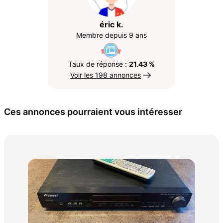
éric k.
Membre depuis 9 ans
Taux de réponse :
21.43 %
Voir les 198 annonces
Ces annonces pourraient vous intéresser
Bar
47 